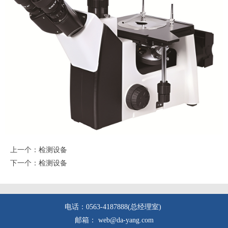
上一个：检测设备
下一个：检测设备
电话：0563-4187888(总经理室)
邮箱： web@da-yang.com